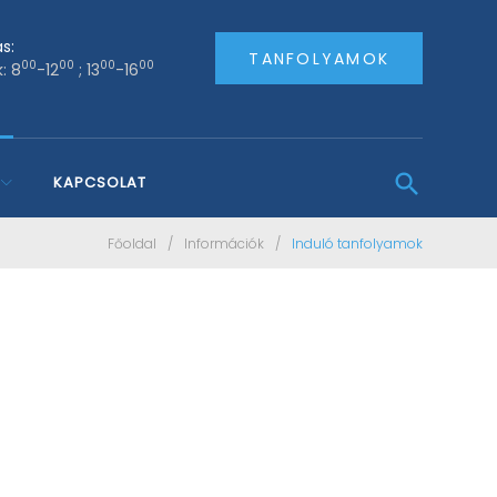
s:
TANFOLYAMOK
00
00
00
00
: 8
-12
; 13
-16
KAPCSOLAT
Főoldal
/
Információk
/
Induló tanfolyamok