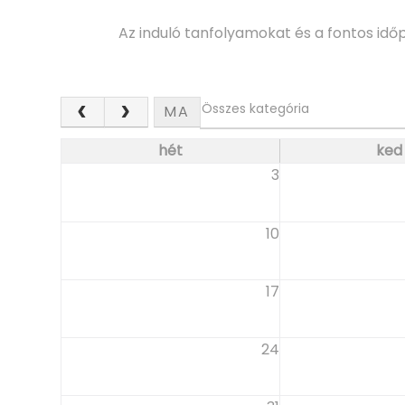
d
Az induló tanfolyamokat és a fontos idő
u
MA
l
hét
ked
3
ó
10
t
17
a
24