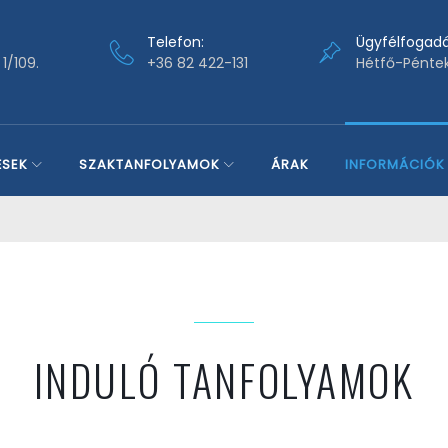
Telefon:
Ügyfélfogadá
1/109.
+36 82 422-131
Hétfő-Péntek
ÉSEK
SZAKTANFOLYAMOK
ÁRAK
INFORMÁCIÓK
INDULÓ TANFOLYAMOK