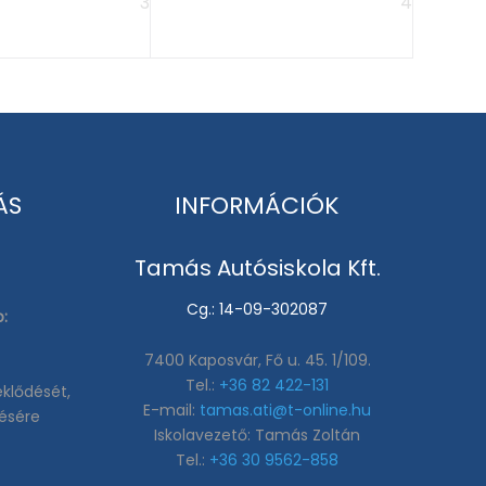
3
4
ÁS
INFORMÁCIÓK
Tamás Autósiskola Kft.
0
Cg.: 14-09-302087
:
7400 Kaposvár, Fő u. 45. 1/109.
Tel.:
+36 82 422-131
klődését,
E-mail:
tamas.ati@t-online.hu
zésére
Iskolavezető:
Tamás Zoltán
Tel.:
+36 30 9562-858