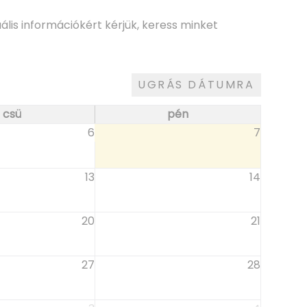
lis információkért kérjük, keress minket
UGRÁS DÁTUMRA
csü
pén
6
7
13
14
20
21
27
28