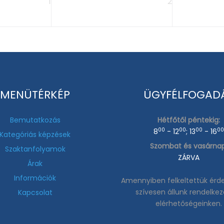
1
2
MENÜTÉRKÉP
ÜGYFÉLFOGAD
Bemutatkozás
Hétfőtől péntekig:
00
00
00
0
8
- 12
; 13
- 16
Kategóriás képzések
Szombat és vasárnap
Szaktanfolyamok
ZÁRVA
Árak
Információk
Amennyiben felkeltettük érde
szívesen állunk rendelke
Kapcsolat
elérhetőségeinken.