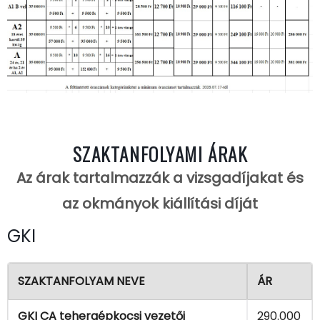
SZAKTANFOLYAMI ÁRAK
Az árak tartalmazzák a vizsgadíjakat és
az okmányok kiállítási díját
GKI
SZAKTANFOLYAM NEVE
ÁR
GKI CA tehergépkocsi vezetői
290.000