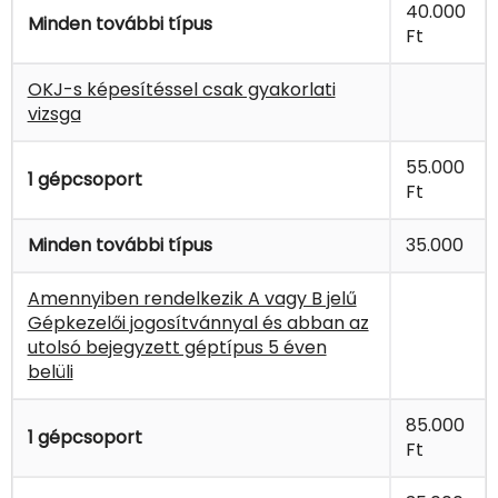
40.000
Minden további típus
Ft
OKJ-s képesítéssel csak gyakorlati
vizsga
55.000
1 gépcsoport
Ft
Minden további típus
35.000
Amennyiben rendelkezik A vagy B jelű
Gépkezelői jogosítvánnyal és abban az
utolsó bejegyzett géptípus 5 éven
belüli
85.000
1 gépcsoport
Ft