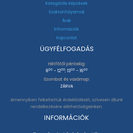
Kategóriás képzések
Szaktanfolyamok
Árak
Információk
Kapcsolat
ÜGYFÉLFOGADÁS
Hétfőtől péntekig:
00
00
00
00
8
- 12
; 13
- 16
Szombat és vasárnap:
ZÁRVA
Amennyiben felkeltettük érdeklődését, szívesen állunk
rendelkezésére elérhetőségeinken.
INFORMÁCIÓK