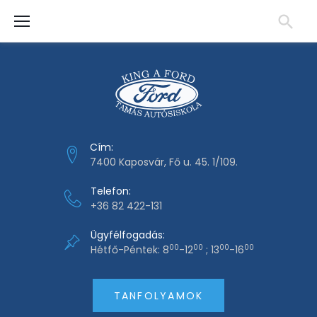
S
k
i
p
t
o
c
o
Cím:
n
7400 Kaposvár, Fő u. 45. 1/109.
t
Telefon:
e
+36 82 422-131
n
t
Ügyfélfogadás:
00
00
00
00
Hétfő-Péntek: 8
-12
; 13
-16
TANFOLYAMOK