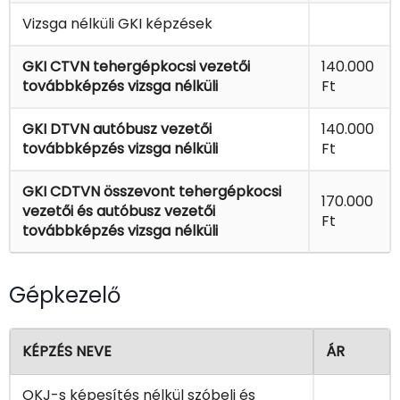
Vizsga nélküli GKI képzések
GKI CTVN tehergépkocsi vezetői
140.000
továbbképzés vizsga nélküli
Ft
GKI DTVN autóbusz vezetői
140.000
továbbképzés vizsga nélküli
Ft
GKI CDTVN összevont tehergépkocsi
170.000
vezetői és autóbusz vezetői
Ft
továbbképzés vizsga nélküli
Gépkezelő
KÉPZÉS NEVE
ÁR
OKJ-s képesítés nélkül szóbeli és