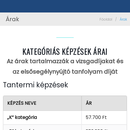
Árak
Főoldal
/
Árak
Á
r
a
KATEGÓRIÁS KÉPZÉSEK ÁRAI
k
Az árak tartalmazzák a vizsgadíjakat és
az elsősegélynyújtó tanfolyam díját
Tantermi képzések
KÉPZÉS NEVE
ÁR
„K” kategória
57.700 Ft